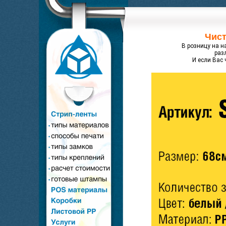
Чист
В розницу на н
раз
И если Вас 